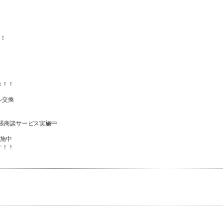
！
き！！
ル交換
張商談サービス実施中
施中
す！！