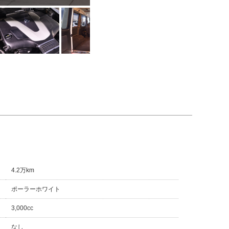
納車ブログ
船橋店
千葉北インター店
市川
横浜三ツ沢
戸田
東葛西
横浜港南
ファイヤーボールズ
八王子店
ドバッド船橋中央店
シンドバッド船橋店
4.2万km
ポーラーホワイト
3,000cc
なし