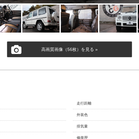
Delivered Blog
スタッフブログ
ー店
市川
葛西本店
東葛西
八潮
ルズ
八王子店
柏インター
高画質画像（56枚）を見る »
川崎
シン
走行距離
外装色
排気量
修復歴