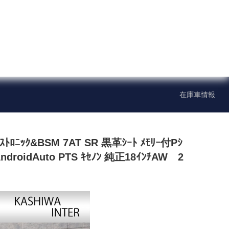
在庫車情報
メーカー別在庫情報
ﾛﾆｯｸ&BSM 7AT SR 黒革ｼｰﾄ ﾒﾓﾘｰ付Pｼ
ポルシェ
アメリカ車
 AndroidAuto PTS ｷｾﾉﾝ 純正18ｲﾝﾁAW 2
在庫情報
八潮
横浜三ツ沢