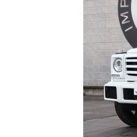
戸田
東葛西
川崎
シンドバッド船橋中央店
Warranty
2年間＆50,000kmの無料保証
オイル交換無料サービス
Shop Guide
葛西本店
船橋店
戸田
東葛西
川崎
シンドバッド船橋中央店