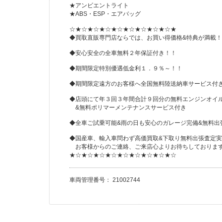
★アンビエントライト
★ABS・ESP・エアバッグ
☆★☆★☆★☆★☆★☆★☆★☆★☆★
◆買取直販専門店ならでは、お買い得価格&特典が満載！
◆安心安全の全車無料２年保証付き！！
◆期間限定特別優遇低金利１．９％～！！
◆期間限定遠方のお客様へ全国無料陸送納車サービス付
◆店頭にて年３回３年間合計９回分の無料エンジンオイ
&無料ポリマーメンテナンスサービス付き
◆全車ご試乗可能&雨の日も安心のガレージ完備&無料出
◆国産車、輸入車問わず高価買取&下取り無料出張査定実
お客様からのご連絡、ご来店心よりお待ちしておりま
★☆★☆★☆★☆★☆★☆★☆★☆★☆
車両管理番号： 21002744