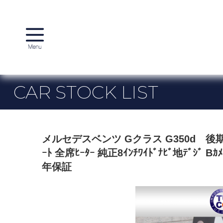
CAR STOCK LIST
リクルート
会社概要
Manufacturer stock list
メルセデスベンツ Gクラス G350d 後期型 ﾗｸﾞｼﾞ
メルセデスベンツ
AMG
ｰﾄ 全席ﾋｰﾀｰ 純正8ｲﾝﾁﾜｲﾄﾞﾅﾋﾞ地ﾃﾞｼﾞ Bｶﾒ
年保証
日本車
その他
T.U.C. GROUP Stock list
葛西本店
船橋店