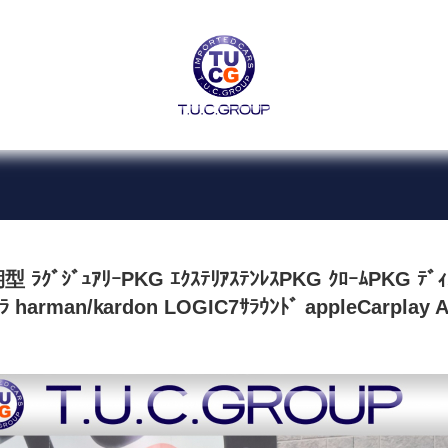
個人情報保護方針
ｭｱﾘｰPKG ｴｸｽﾃﾘｱｽﾃﾝﾚｽPKG ｸﾛｰﾑPKG ﾃﾞｨｽﾄ
BMW
アウディ
ﾗ harman/kardon LOGIC7ｻﾗｳﾝﾄﾞ appleCarplay
千葉北インター店
市川