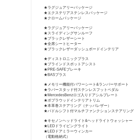
★ラグジュアリーパッケージ
★エクステリアステンレスパッケージ
★クロームパッケージ
★ラグジュアリーパッケージ
★スライディングサンルーフ
★ブラックレザーシート
★全席シートヒーター
★ブラックレザーダッシュボードインテリア
★ディストロニックプラス
★ブラインドスポットアシスト
★PRE-SAFEブレーキ
★BASプラス
★メモリー機能付パワーシート&ランバーサポート
★ラバースタッド付ステンレスフットペダル
★MercedesBenzロゴ入りドアシルプレート
★ポプラウッドインテリアトリム
★本革巻ステアリング（ナッパレザー）
★パドルシフト付マルチファンクションステアリング
★キセノンヘッドライト&ヘッドライトウォッシャー
★LEDドライビングライト
★LEDドアミラーウィンカー
（電動格納式）