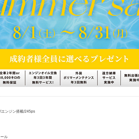
エンジン搭載/245ps
イール