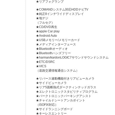
★リアフォグランプ
★COMANDシステム対応HDDナビTV
★純正8インチワイドディスプレイ
★地デジ
（フルセグ）
★CD/DVD再生
★apple Car play
★Android Auto
★USBメモリー/メモリーカード
★メディアインターフェース
★Bluetoothオーディオ
★Bluetoothハンズフリー
★harman/kardonLOGIC7サウンドサウンドシステム
★ETC/DSRC
★VICS
（道路交通情報通信システム）
★リバース連動機能付きリアビューカメラ
★サイドビューカメラ
★リア5面断熱式ダークティンテッドガラス
★エレクトロニックスタビリティプログラム
★パークトロニックパーキングアシスト
★チャイルドシートアンカポイント
（ISOFIX対応）
★サイドランニングボード
★キーレスエントリー