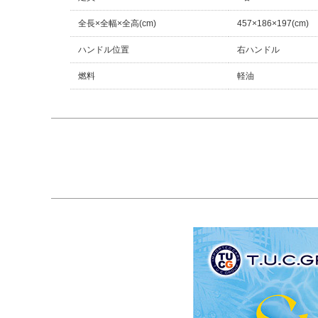
全長×全幅×全高(cm)
457×186×197(cm)
ハンドル位置
右ハンドル
燃料
軽油