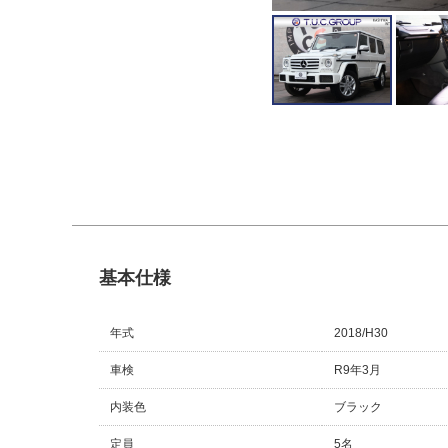
Staff Blog
葛西本店
船橋店
千葉北インタ
八潮
横浜三ツ沢
戸田
柏インター
横浜港南
ファイヤーボー
川崎
買取事業部
基本仕様
年式
2018/H30
車検
R9年3月
内装色
ブラック
定員
5名