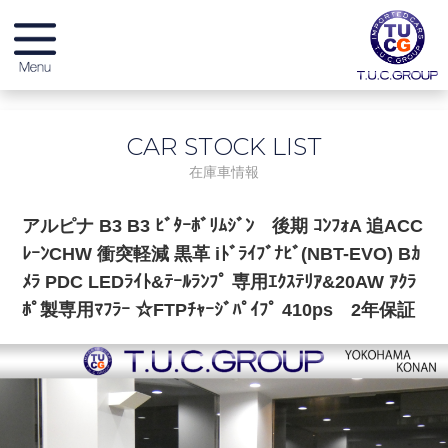
メーカー別在庫情報
CAR STOCK LIST
店舗別在庫情報
在庫車情報
無料保証 & サービス
アルピナ B3 B3 ﾋﾞﾀｰﾎﾞﾘﾑｼﾞﾝ 後期 ｺﾝﾌｫA 追ACC
ﾚｰﾝCHW 衝突軽減 黒革 iﾄﾞﾗｲﾌﾞﾅﾋﾞ(NBT-EVO) Bｶ
店舗紹介
ﾒﾗ PDC LEDﾗｲﾄ&ﾃｰﾙﾗﾝﾌﾟ 専用ｴｸｽﾃﾘｱ&20AW ｱｸﾗ
ﾎﾟ製専用ﾏﾌﾗｰ ☆FTPﾁｬｰｼﾞﾊﾟｲﾌﾟ 410ps 2年保証
スタッフブログ
納車ブログ
リクルート