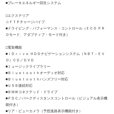
■ブレーキエネルギー回生システム
□エクステリア
☆ＦＴＰチャージパイプ
■ドライビング・パフォーマンス・コントロール（ＥＣＯ ＰＲ
Ｏモード、アダプティブ・モード付き）
□電装機能
■ⅰＤｒｉｖｅ ＨＤＤナビゲーションシステム（ＮＢＴ－ＥＶ
Ｏ）ＣＤ／ＤＶＤ
■ミュージックライブラリー
■Ｂｌｕｅｔｏｏｔｈオーディオ対応
■Ｂｌｕｅｔｏｏｔｈハンズフリー対応
■ＵＳＢ接続対応
■ＢＭＷコネクテッド・ドライブ
■ＰＤＣ／パークディスタンスコントロール（ビジュアル表示機
能付き）
■リア・ビューカメラ（予想進路表示機能付き）