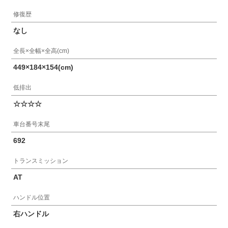
修復歴
なし
全長×全幅×全高(cm)
449×184×154(cm)
低排出
☆☆☆☆
車台番号末尾
692
トランスミッション
AT
ハンドル位置
右ハンドル