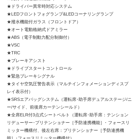
★ドライバー異常時対応システム
★LEDフロントフォグランプ&LEDコーナリングランプ
★撥水機能付ガラス（フロントドア）
★オート電動格納式ドアミラー
★ABS（電子制動力配分制御付）
★VSC
★TRC
★ブレーキアシスト
★ドライブスタートコントロール
★緊急ブレーキシグナル
★タイヤ空気圧警告表示（マルチインフォメーションディスプ
レイ表示付）
★SRSエアバッグシステム（運転席･助手席デュアルステージ/ニ
ー/サイド、前後席カーテンシールド）
★全席ELR付3点式シートベルト（運転席･助手席：テンション
リデューサー･プリテンショナー［予防連携機能］･ フォースリ
ミッター機構付、後左右席：プリテンショナー［予防連携機
能］･フォースリミッター機構付）