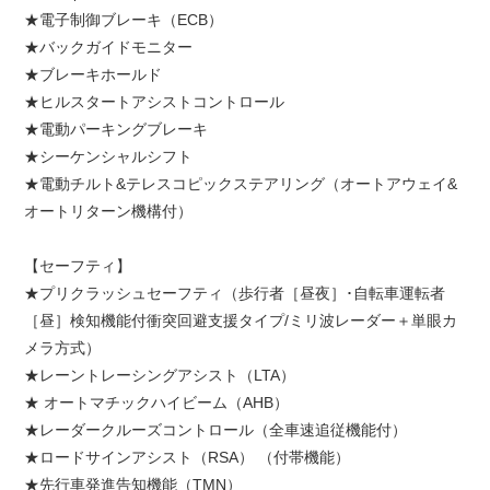
★電子制御ブレーキ（ECB）
★バックガイドモニター
★ブレーキホールド
★ヒルスタートアシストコントロール
★電動パーキングブレーキ
★シーケンシャルシフト
★電動チルト&テレスコピックステアリング（オートアウェイ&
オートリターン機構付）
【セーフティ】
★プリクラッシュセーフティ（歩行者［昼夜］･自転車運転者
［昼］検知機能付衝突回避支援タイプ/ミリ波レーダー＋単眼カ
メラ方式）
★レーントレーシングアシスト（LTA）
★ オートマチックハイビーム（AHB）
★レーダークルーズコントロール（全車速追従機能付）
★ロードサインアシスト（RSA） （付帯機能）
★先行車発進告知機能（TMN）