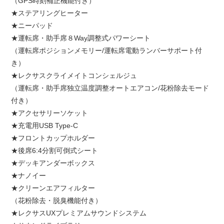
（
GPS
時刻補正機能付き）
★ステアリングヒーター
★ニーパッド
★運転席・助手席８
Way
調整式パワーシート
（運転席ポジションメモリー
/
運転席電動ランバーサポート付
き）
★レクサスクライメイトコンシェルジュ
（運転席・助手席独立温度調整オートエアコン
/
花粉除去モード
付き）
★アクセサリーソケット
★充電用
USB Type-C
★フロントカップホルダー
★後席
6:4
分割可倒式シート
★デッキアンダーボックス
★ナノイー
★クリーンエアフィルター
（花粉除去・脱臭機能付き）
★レクサス
UX
プレミアムサウンドシステム