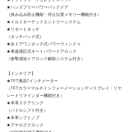
★ハンズフリーパワーバックドア
（挟み込み防止機能・停止位置メモリー機能付き）
★イルミネーテッドエントリーシステム
★リモートタッチ
（タッチパッド式）
★全ドアワンタッチ式パワーウィンドゥ
★車速感応式オートパワードアロック
（衝撃感知ドアロック解除システム付き）
【インテリア】
★
TFT
液晶
7
インチメーター
（
TFT
カラーマルチインフォーメーションディスプレイ・リヤ
シートリマインダー機能付き）
★本革ステアリング
（パドルシフト付き）
★本革シフトノブ
★アナログクロック