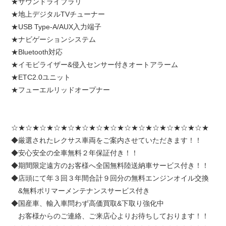
★サウンドライブラリ
★地上デジタル
TV
チューナー
★
USB Type-A/AUX
入力端子
★ナビゲーションシステム
★
Bluetooth
対応
★イモビライザー
&
侵入センサー付きオートアラーム
★
ETC2.0
ユニット
★フューエルリッドオープナー
☆★☆★☆★☆★☆★☆★☆★☆★☆★☆★☆★☆★☆★☆★
◆厳選されたレクサス車両をご案内させていただきます！！
◆安心安全の全車無料２年保証付き！！
◆期間限定遠方のお客様へ全国無料陸送納車サービス付き！！
◆店頭にて年３回３年間合計９回分の無料エンジンオイル交換
&無料ポリマーメンテナンスサービス付き
◆国産車、輸入車問わず高価買取&下取り強化中
お客様からのご連絡、ご来店心よりお待ちしております！！