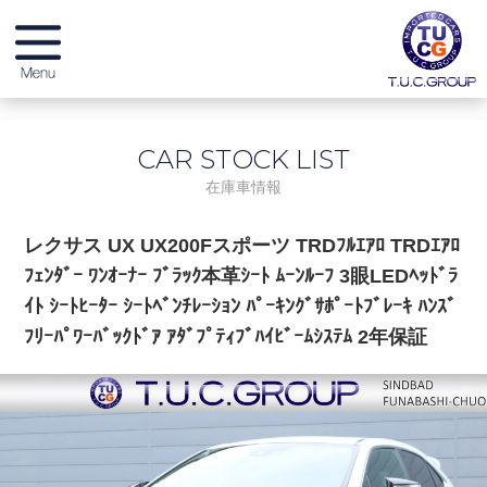
メーカー別在庫情報
CAR STOCK LIST
店舗別在庫情報
在庫車情報
無料保証 & サービス
レクサス UX UX200Fスポーツ TRDﾌﾙｴｱﾛ TRDｴｱﾛ
ﾌｪﾝﾀﾞｰ ﾜﾝｵｰﾅｰ ﾌﾞﾗｯｸ本革ｼｰﾄ ﾑｰﾝﾙｰﾌ 3眼LEDﾍｯﾄﾞﾗ
店舗紹介
ｲﾄ ｼｰﾄﾋｰﾀｰ ｼｰﾄﾍﾞﾝﾁﾚｰｼｮﾝ ﾊﾟｰｷﾝｸﾞｻﾎﾟｰﾄﾌﾞﾚｰｷ ﾊﾝｽﾞ
ﾌﾘｰﾊﾟﾜｰﾊﾞｯｸﾄﾞｱ ｱﾀﾞﾌﾟﾃｨﾌﾞﾊｲﾋﾞｰﾑｼｽﾃﾑ 2年保証
スタッフブログ
納車ブログ
リクルート