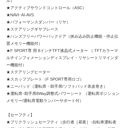
ル）
★アクティブサウンドコントロール（ASC）
★NAVI･AI-AVS
★パフォーマンスダンパー（リヤ）
★ステアリングギヤブレース
★ハンズフリーパワーバックドア（挟み込み防止機能・停止位
置メモリー機能付）
★F SPORT専 用 8インチTFT液晶式メーター （ TFTカラーマ
ルチインフォメーションディスプレイ・リヤシートリマインダ
ー機能付）
★ステアリングヒーター
★スカッフプレート（F SPORT専用ロゴ）
★ニーパッド（運転席・助手席/ソフトパッド表皮巻き）
★運転席･助手席8Way調整式パワーシート （運転席ポジション
メモリー/運転席電動ランバーサポート付）
【セーフティ】
★プリクラッシュセーフティ（歩行者［昼夜］･自転車運転者