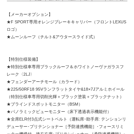
【メーカーオプション】
★F SPORT専用オレンジブレーキキャリパー（フロントLEXUS
ロゴ）
★ムーンルーフ（チルト&アウタースライド式）
【特別仕様装備】
★特別仕様車専用ブラックルーフ＆ホワイトノーヴァガラスフ
レーク〈2LJ〉
★フェンダーアーチモール（カラード）
★225/50RF18 95Vランフラットタイヤ&18×7Jアルミホイール
（特別仕様車専用切削光輝＋ブラック塗装＋ブラックナット）
★ブラインドスポットモニター（BSM）
★パノラミックビューモニター（床下透過表示機能付）
★全席ELR付3点式シートベルト（運転席･助手席: テンションリ
デューサー･プリテンショナー［予防連携機能］･フォースリミ