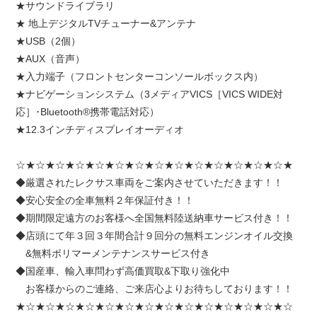
★サウンドライブラリ
★ 地上デジタルTVチューナー&アンテナ
★USB（2個）
★AUX（音声）
★入力端子（フロントセンターコンソールボックス内）
★ナビゲーションシステム（3メディアVICS［VICS WIDE対
応］･Bluetooth®携帯電話対応）
★12.3インチディスプレイオーディオ
☆★☆★☆★☆★☆★☆★☆★☆★☆★☆★☆★☆★☆★☆★
◆厳選されたレクサス車両をご案内させていただきます！！
◆安心安全の全車無料２年保証付き！！
◆期間限定遠方のお客様へ全国無料陸送納車サービス付き！！
◆店頭にて年３回３年間合計９回分の無料エンジンオイル交換
&無料ポリマーメンテナンスサービス付き
◆国産車、輸入車問わず高価買取&下取り強化中
お客様からのご連絡、ご来店心よりお待ちしております！！
★☆★☆★☆★☆★☆★☆★☆★☆★☆★☆★☆★☆★☆★☆