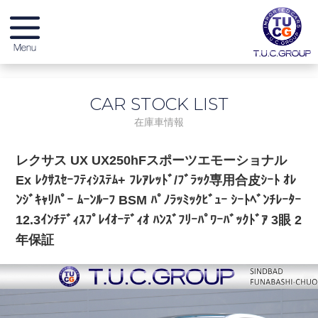
メーカー別在庫情報
CAR STOCK LIST
店舗別在庫情報
在庫車情報
無料保証 & サービス
レクサス UX UX250hFスポーツエモーショナル
Ex ﾚｸｻｽｾｰﾌﾃｨｼｽﾃﾑ+ ﾌﾚｱﾚｯﾄﾞ/ﾌﾞﾗｯｸ専用合皮ｼｰﾄ ｵﾚ
店舗紹介
ﾝｼﾞｷｬﾘﾊﾟｰ ﾑｰﾝﾙｰﾌ BSM ﾊﾟﾉﾗｯﾐｯｸﾋﾞｭｰ ｼｰﾄﾍﾞﾝﾁﾚｰﾀｰ
12.3ｲﾝﾁﾃﾞｨｽﾌﾟﾚｲｵｰﾃﾞｨｵ ﾊﾝｽﾞﾌﾘｰﾊﾟﾜｰﾊﾞｯｸﾄﾞｱ 3眼 2
スタッフブログ
年保証
納車ブログ
リクルート