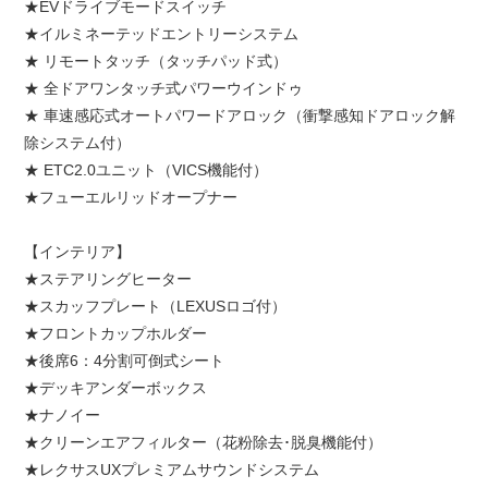
★EVドライブモードスイッチ
★イルミネーテッドエントリーシステム
★ リモートタッチ（タッチパッド式）
★ 全ドアワンタッチ式パワーウインドゥ
★ 車速感応式オートパワードアロック（衝撃感知ドアロック解
除システム付）
★ ETC2.0ユニット（VICS機能付）
★フューエルリッドオープナー
【インテリア】
★ステアリングヒーター
★スカッフプレート（LEXUSロゴ付）
★フロントカップホルダー
★後席6：4分割可倒式シート
★デッキアンダーボックス
★ナノイー
★クリーンエアフィルター（花粉除去･脱臭機能付）
★レクサスUXプレミアムサウンドシステム