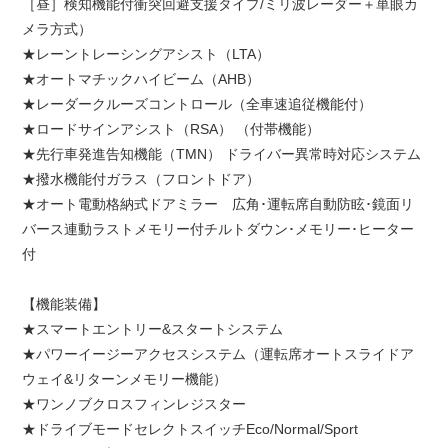
［昼］検知機能付衝突回避支援タイプ/ミリ波レーダー＋単眼カ
メラ方式）
★レーントレーシングアシスト（LTA）
★オートマチックハイビーム（AHB）
★レーダークルーズコントロール（全車速追従機能付）
★ロードサインアシスト（RSA） （付帯機能）
★先行車発進告知機能（TMN） ドライバー異常時対応システム
★撥水機能付ガラス（フロントドア）
★オート電動格納式ドアミラー 広角･運転席自動防眩･鏡面リ
バース連動ラストメモリー付チルトダウン･メモリー･ヒーター
付
【機能装備】
★スマートエントリー&スタートシステム
★パワーイージーアクセスシステム（運転席オートスライドア
ウェイ&リターンメモリー機能）
★ワンノブクロスフィンレジスター
★ドライブモードセレクトスイッチEco/Normal/Sport