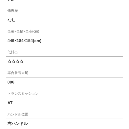
修復歴
なし
全長×全幅×全高(cm)
449×184×154(cm)
低排出
☆☆☆☆
車台番号末尾
006
トランスミッション
AT
ハンドル位置
右ハンドル