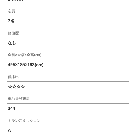
定員
7名
修復歴
なし
全長×全幅×全高(cm)
495×185×193(cm)
低排出
☆☆☆☆
車台番号末尾
344
トランスミッション
AT