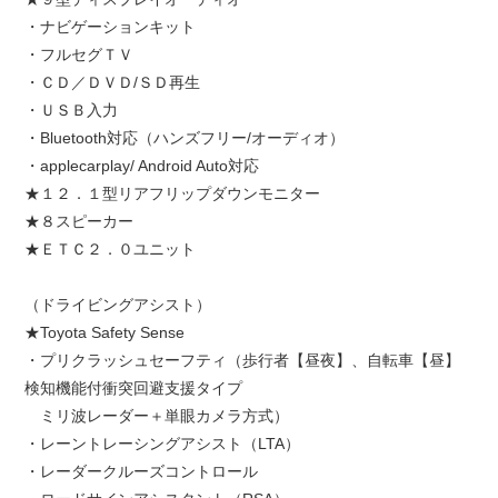
・ナビゲーションキット
・フルセグＴＶ
・ＣＤ／ＤＶＤ/ＳＤ再生
・ＵＳＢ入力
・Bluetooth対応（ハンズフリー/オーディオ）
・applecarplay/ Android Auto対応
★１２．１型リアフリップダウンモニター
★８スピーカー
★ＥＴＣ２．０ユニット
（ドライビングアシスト）
★Toyota Safety Sense
・プリクラッシュセーフティ（歩行者【昼夜】、自転車【昼】
検知機能付衝突回避支援タイプ
ミリ波レーダー＋単眼カメラ方式）
・レーントレーシングアシスト（LTA）
・レーダークルーズコントロール