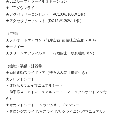
★LEDルーフカラーイルミネーション
★LEDダウンライト
★アクセサリーコンセント（AC100V/100W 1個）
★アクセサリーソケット（DC12V/120W １個）
（空調）
★フルオートエアコン（前席左右･前後独立温度ｺﾝﾄﾛｰﾙ)
★ナノイー
★クリーンエアフィルター（花粉除去・脱臭機能付き）
（機能・装備・計器盤）
★両側電動スライドドア（挟み込み防止機能付き）
★フロントシート
・運転席 6ウェイマニュアルシート
・助手席 4ウェイマニュアルシート（マニュアルオットマン付
き）
★セカンドシート リラックキャプテンシート
・超ロングスライド/横スライド/リクライニング/マニュアルオ