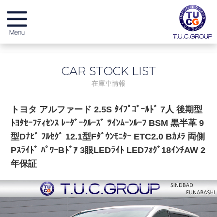
メーカー別在庫情報
CAR STOCK LIST
店舗別在庫情報
在庫車情報
無料保証 & サービス
トヨタ アルファード 2.5S ﾀｲﾌﾟｺﾞｰﾙﾄﾞ 7人 後期型
ﾄﾖﾀｾｰﾌﾃｨｾﾝｽ ﾚｰﾀﾞｰｸﾙｰｽﾞ ﾂｲﾝﾑｰﾝﾙｰﾌ BSM 黒半革 9
店舗紹介
型Dﾅﾋﾞ ﾌﾙｾｸﾞ 12.1型Fﾀﾞｳﾝﾓﾆﾀｰ ETC2.0 Bｶﾒﾗ 両側
Pｽﾗｲﾄﾞ ﾊﾟﾜｰBﾄﾞｱ 3眼LEDﾗｲﾄ LEDﾌｫｸﾞ18ｲﾝﾁAW 2
スタッフブログ
年保証
納車ブログ
リクルート