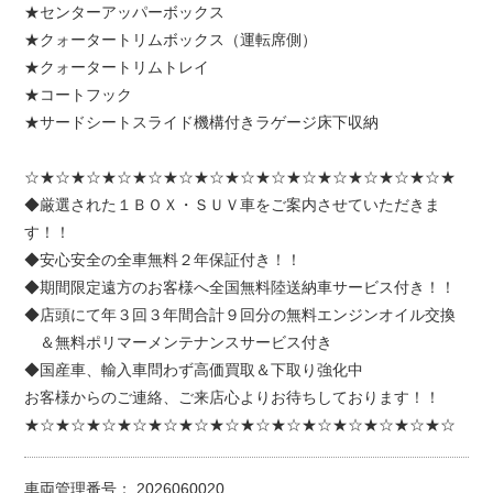
★センターアッパーボックス
★クォータートリムボックス（運転席側）
★クォータートリムトレイ
★コートフック
★サードシートスライド機構付きラゲージ床下収納
☆★☆★☆★☆★☆★☆★☆★☆★☆★☆★☆★☆★☆★☆★
◆厳選された１ＢＯＸ・ＳＵＶ車をご案内させていただきま
す！！
◆安心安全の全車無料２年保証付き！！
◆期間限定遠方のお客様へ全国無料陸送納車サービス付き！！
◆店頭にて年３回３年間合計９回分の無料エンジンオイル交換
＆無料ポリマーメンテナンスサービス付き
◆国産車、輸入車問わず高価買取＆下取り強化中
お客様からのご連絡、ご来店心よりお待ちしております！！
★☆★☆★☆★☆★☆★☆★☆★☆★☆★☆★☆★☆★☆★☆
車両管理番号： 2026060020