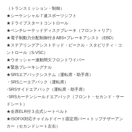
（トランスミッション・制御）
★シーケンシャル７速スポーツシフト
★ドライブスタートコントロール
★ベンチレーテッドディスクブレーキ（フロント＋リア）
★電子制動力分配制御付きABS+ブレーキアシスト（EBD）
★ステアリングアシストテッド・ビークル・スタビリティ・コ
ントロール（S-VSC）
★ウオッシャー連動間欠フロントワイパー
★緊急ブレーキシグナル
★SRSエアバックシステム（運転席・助手席）
・SRSニーエアバック（運転席）
･SRSサイドエアバック（運転席・助手席）
･SRSカーテンシールドエアバック（フロント・セカンド・サー
ドシート）
★全席ELR付３点式シートベルト
★ISOFIX対応チャイルドイート固定用バー＋トップテザーアン
カー（セカンドシート左右）