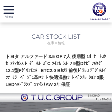
メーカー別在庫情報
CAR STOCK LIST
店舗別在庫情報
在庫車情報
無料保証 & サービス
トヨタ アルファード 3.5 GF 7人 後期型 1ｵｰﾅｰ ﾄﾖﾀ
ｾｰﾌﾃｨｾﾝｽ ﾚｰﾀﾞｰｸﾙｰｽﾞC ﾂｲﾝﾑｰﾝﾙｰﾌ 9型Dﾅﾋﾞ ﾌﾙｾｸﾞ
店舗紹介
12.1型Fﾀﾞｳﾝﾓﾆﾀｰ ETC2.0 Bｶﾒﾗ 前後ﾄﾞﾗﾚｺ ﾃﾞｼﾞﾀﾙｲ
ﾝﾅｰﾐﾗｰ ﾍﾞｰｼﾞｭ革Pｼｰﾄ 快適温熱ｼｰﾄ ﾍﾞﾝﾁﾚｰｼｮﾝ 3眼
スタッフブログ
LEDﾍｯﾄﾞﾗﾝﾌﾟ 17ｲﾝﾁAW 2年保証
納車ブログ
リクルート