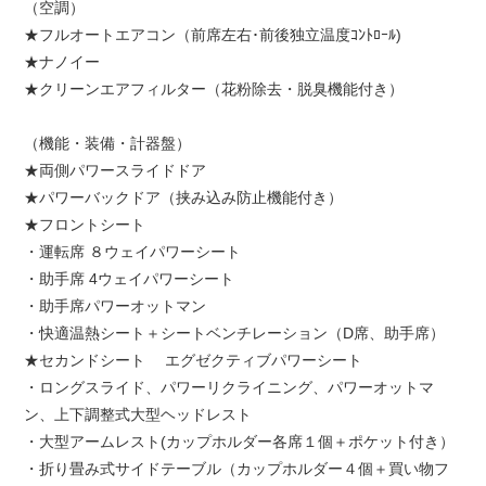
（空調）
★フルオートエアコン（前席左右･前後独立温度ｺﾝﾄﾛｰﾙ)
★ナノイー
★クリーンエアフィルター（花粉除去・脱臭機能付き）
（機能・装備・計器盤）
★両側パワースライドドア
★パワーバックドア（挟み込み防止機能付き）
★フロントシート
・運転席 ８ウェイパワーシート
・助手席 4ウェイパワーシート
・助手席パワーオットマン
・快適温熱シート＋シートベンチレーション（D席、助手席）
★セカンドシート エグゼクティブパワーシート
・ロングスライド、パワーリクライニング、パワーオットマ
ン、上下調整式大型ヘッドレスト
・大型アームレスト(カップホルダー各席１個＋ポケット付き）
・折り畳み式サイドテーブル（カップホルダー４個＋買い物フ