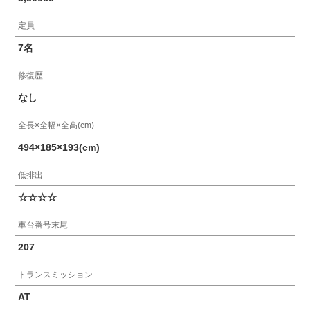
定員
7名
修復歴
なし
全長×全幅×全高(cm)
494×185×193(cm)
低排出
☆☆☆☆
車台番号末尾
207
トランスミッション
AT