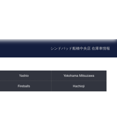
シンドバッド船橋中央店 在庫車情報
メーカー別在庫情報
Yashio
Yokohama Mitsuzawa
ポルシェ
アメリカ車
Fireballs
Hachioji
在庫情報
八潮
横浜三ツ沢