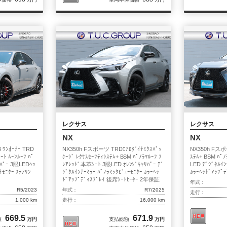
レクサス
レクサス
NX
NX
ﾜﾝｵｰﾅｰ TRD
NX350h Fスポーツ TRDｴｱﾛﾀﾞｲﾅﾐｸｽﾊﾟｯ
NX350h Fスポ
ﾄ ﾑｰﾝﾙｰﾌ ﾊﾟ
ｹｰｼﾞ ﾚｸｻｽｾｰﾌﾃｨｼｽﾃﾑ+ BSM ﾊﾟﾉﾗﾏﾙｰﾌ ﾌ
ｽﾃﾑ+ BSM ﾊﾟ
ﾘﾊﾟｰ 3眼LEDﾍｯ
ﾚｱﾚｯﾄﾞ本革ｼｰﾄ 3眼LED ｵﾚﾝｼﾞｷｬﾘﾊﾟｰ ﾃﾞ
LED ﾃﾞｼﾞﾀﾙｲﾝ
ﾄﾓﾆﾀｰ ｽﾃｱﾘﾝ
ｼﾞﾀﾙｲﾝﾅｰﾐﾗｰ ﾊﾟﾉﾗﾐｯｸﾋﾞｭｰﾓﾆﾀｰ ｶﾗｰﾍｯ
ｶﾗｰﾍｯﾄﾞｱｯﾌﾟ
ﾄﾞｱｯﾌﾟﾃﾞｨｽﾌﾟﾚｲ 後席ｼｰﾄﾋｰﾀｰ 2年保証
年式：
R5/2023
年式：
R7/2025
走行：
1,000 km
走行：
16,000 km
669.5
671.9
額
万円
支払総額
万円