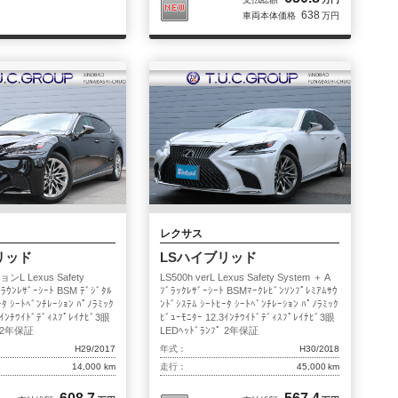
638
車両本体価格
万円
レクサス
リッド
LSハイブリッド
ンL Lexus Safety
LS500h verL Lexus Safety System ＋ A
ﾞﾗｳﾝﾚｻﾞｰｼｰﾄ BSM ﾃﾞｼﾞﾀﾙ
ﾌﾞﾗｯｸﾚｻﾞｰｼｰﾄ BSMﾏｰｸﾚﾋﾞﾝｿﾝﾌﾟﾚﾐｱﾑｻｳ
ｰﾀ ｼｰﾄﾍﾞﾝﾁﾚｰｼｮﾝ ﾊﾟﾉﾗﾐｯｸ
ﾝﾄﾞｼｽﾃﾑ ｼｰﾄﾋｰﾀ ｼｰﾄﾍﾞﾝﾁﾚｰｼｮﾝ ﾊﾟﾉﾗﾐｯｸ
3ｲﾝﾁﾜｲﾄﾞﾃﾞｨｽﾌﾟﾚｲﾅﾋﾞ3眼
ﾋﾞｭｰﾓﾆﾀｰ 12.3ｲﾝﾁﾜｲﾄﾞﾃﾞｨｽﾌﾟﾚｲﾅﾋﾞ3眼
ﾟ 2年保証
LEDﾍｯﾄﾞﾗﾝﾌﾟ 2年保証
H29/2017
年式：
H30/2018
14,000 km
走行：
45,000 km