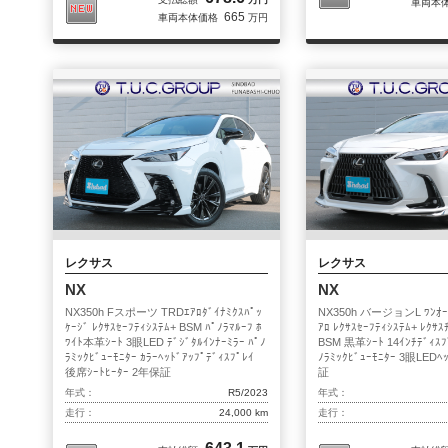
車両本
665
車両本体価格
万円
レクサス
レクサス
NX
NX
NX350h Fスポーツ TRDｴｱﾛﾀﾞｲﾅﾐｸｽﾊﾟｯ
NX350h バージョンL ﾜﾝｵｰﾅ
ｹｰｼﾞ ﾚｸｻｽｾｰﾌﾃｨｼｽﾃﾑ+ BSM ﾊﾟﾉﾗﾏﾙｰﾌ ﾎ
ｱﾛ ﾚｸｻｽｾｰﾌﾃｨｼｽﾃﾑ+ ﾚｸｻｽ
ﾜｲﾄ本革ｼｰﾄ 3眼LED ﾃﾞｼﾞﾀﾙｲﾝﾅｰﾐﾗｰ ﾊﾟﾉ
BSM 黒革ｼｰﾄ 14ｲﾝﾁﾃﾞｨｽﾌﾟ
ﾗﾐｯｸﾋﾞｭｰﾓﾆﾀｰ ｶﾗｰﾍｯﾄﾞｱｯﾌﾟﾃﾞｨｽﾌﾟﾚｲ
ﾉﾗﾐｯｸﾋﾞｭｰﾓﾆﾀｰ 3眼LEDﾍ
後席ｼｰﾄﾋｰﾀｰ 2年保証
証
年式：
R5/2023
年式：
走行：
24,000 km
走行：