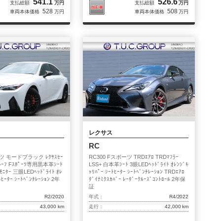
541.1
526.6
支払総額
万円
支払総額
万円
528
508
車両本体価格
万円
車両本体価格
万円
レクサス
RC
ーツ モードブラック ﾚｸｻｽｾｰ
RC300 Fスポーツ TRDｴｱﾛ TRDﾏﾌﾗｰ
ｰﾝﾙｰﾌ Fｽﾎﾟｰﾂ専用黒本革ｼｰﾄ
LSS+ 白本革ｼｰﾄ 3眼LEDﾍｯﾄﾞﾗｲﾄ ｵﾚﾝｼﾞｷ
ｰﾓﾆﾀｰ 三眼LEDﾍｯﾄﾞﾗｲﾄ ｵﾚ
ｬﾘﾊﾟｰ ｼｰﾄﾋｰﾀｰ ｼｰﾄﾍﾞﾝﾁﾚｰｼｮﾝ TRDｴｱﾛ
ﾄﾋｰﾀｰ ｼｰﾄﾍﾞﾝﾁﾚｰｼｮﾝ 2年
ﾀﾞｲﾅﾐｸｽｶﾊﾞｰ ﾚｰﾀﾞｰｸﾙｰｽﾞｺﾝﾄﾛｰﾙ 2年保
証
R2/2020
年式：
R4/2022
43,000 km
走行：
42,000 km