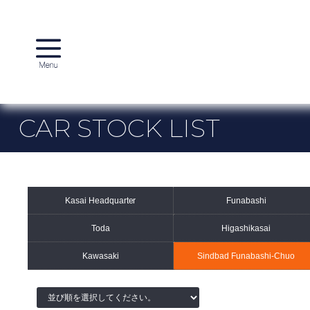
CAR STOCK LIST
リクルート
会社概要
Manufacturer stock list
Kasai Headquarter
Funabashi
メルセデスベンツ
AMG
Toda
Higashikasai
日本車
その他
Kawasaki
Sindbad Funabashi-Chuo
T.U.C. GROUP Stock list
葛西本店
船橋店