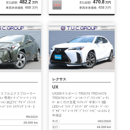
482.2
470.8
支払総額
万円
支払総額
万円
468
458
車両本体価格
万円
車両本体価格
万円
レクサス
UX
グレイスフルエクスプローラー
UX200 Fスポーツ TRDｴｱﾛ TRDﾌﾙｴｱﾛ
ﾑ+ 専用ｼｰﾄ ﾊﾟﾜｰｼｰﾄ ｼｰﾄﾋ
TRDｴｱﾛﾌｪﾝﾀﾞｰ ﾑｰﾝﾙｰﾌ ﾊﾟﾉﾗﾐｯｸﾋﾞｭｰﾓﾆ
ﾚｰｼｮﾝ 純正ﾅﾋﾞTV ﾊﾟﾉﾗﾐｯｸ
ﾀｰ おくだけ充電 ﾌﾚｱﾚｯﾄﾞ半革ｼｰﾄ 3眼
ﾍｯﾄﾞﾗｲﾄ ｽﾃｱﾘﾝｸﾞﾋｰﾀｰ 2
LEDﾍｯﾄﾞﾗｲﾄ ﾌﾞﾗｲﾝﾄﾞｽﾎﾟｯﾄﾓﾆﾀｰ ﾊﾟｰｷﾝ
ｸﾞｻﾎﾟｰﾄﾌﾞﾚｰｷ ｱﾀﾞﾌﾟﾃｨﾌﾞﾊｲﾋﾞｰﾑｼｽﾃﾑ 2
年保証
R5/2023
年式：
H31/2019
29,000 km
走行：
44,000 km