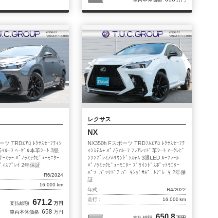
レクサス
NX
ーツ TRDｴｱﾛ ﾚｸｻｽｾｰﾌﾃｨｼ
NX350h Fスポーツ TRDﾌﾙｴｱﾛ ﾚｸｻｽｾｰﾌﾃ
ﾉﾗﾏﾙｰﾌ ﾍｰｾﾞﾙ本革ｼｰﾄ 3眼
ｨｼｽﾃﾑ+ ﾊﾟﾉﾗﾏﾙｰﾌ ﾌﾚｱﾚｯﾄﾞ革ｼｰﾄ ﾏｰｸﾚﾋﾞ
ﾅｰﾐﾗｰ ﾊﾟﾉﾗﾐｯｸﾋﾞｭｰﾓﾆﾀｰ
ﾝｿﾝﾌﾟﾚﾐｱﾑｻｳﾝﾄﾞｼｽﾃﾑ 3眼LED ﾙｰﾌﾚｰﾙ
ﾃﾞｨｽﾌﾟﾚｲ 2年保証
ﾊﾟﾉﾗﾐｯｸﾋﾞｭｰﾓﾆﾀｰ ﾌﾞﾗｲﾝﾄﾞｽﾎﾟｯﾄﾓﾆﾀｰ
ﾊﾟﾜｰﾊﾞｯｸﾄﾞｱ ﾊﾟｰｷﾝｸﾞｻﾎﾟｰﾄﾌﾞﾚｰｷ 2年保
R6/2024
証
16,000 km
年式：
R4/2022
走行：
16,000 km
671.2
支払総額
万円
658
車両本体価格
万円
650.8
支払総額
万円