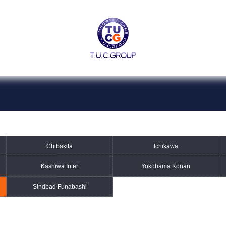
個人情報保護方針
Chibakita
Ichikawa
BMW
アウディ
Kashiwa Inter
Yokohama Konan
Sindbad Funabashi
千葉北インター店
市川