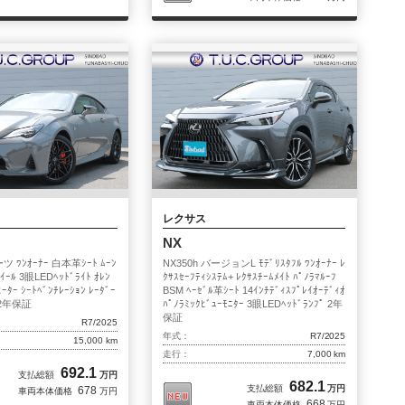
納車ブログ
船橋店
千葉北インター店
市川
横浜三ツ沢
戸田
東葛西
横浜港南
ファイヤーボールズ
八王子店
ドバッド船橋中央店
シンドバッド船橋店
レクサス
NX
ツ ﾜﾝｵｰﾅｰ 白本革ｼｰﾄ ﾑｰﾝ
NX350h バージョンL ﾓﾃﾞﾘｽﾀﾌﾙ ﾜﾝｵｰﾅｰ ﾚ
ﾎｲｰﾙ 3眼LEDﾍｯﾄﾞﾗｲﾄ ｵﾚﾝ
ｸｻｽｾｰﾌﾃｨｼｽﾃﾑ+ ﾚｸｻｽﾁｰﾑﾒｲﾄ ﾊﾟﾉﾗﾏﾙｰﾌ
ﾋｰﾀｰ ｼｰﾄﾍﾞﾝﾁﾚｰｼｮﾝ ﾚｰﾀﾞｰ
BSM ﾍｰｾﾞﾙ革ｼｰﾄ 14ｲﾝﾁﾃﾞｨｽﾌﾟﾚｲｵｰﾃﾞｨｵ
ﾙ 2年保証
ﾊﾟﾉﾗﾐｯｸﾋﾞｭｰﾓﾆﾀｰ 3眼LEDﾍｯﾄﾞﾗﾝﾌﾟ 2年
保証
R7/2025
年式：
R7/2025
15,000 km
走行：
7,000 km
692.1
支払総額
万円
682.1
支払総額
万円
678
車両本体価格
万円
668
車両本体価格
万円