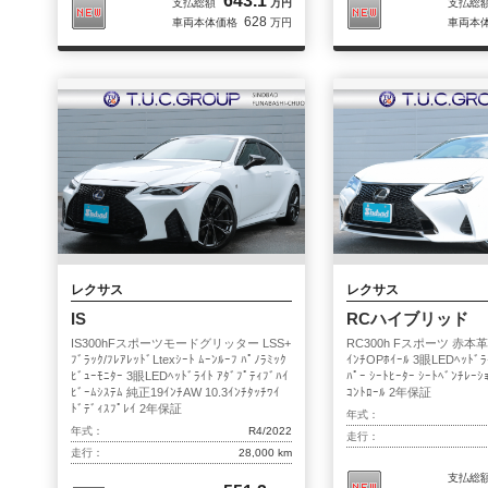
643.1
支払総額
万円
支払総
628
車両本体価格
万円
車両本
レクサス
レクサス
IS
RCハイブリッド
IS300hFスポーツモードグリッター LSS+
RC300h Fスポーツ 赤本革ｼｰ
ﾌﾞﾗｯｸ/ﾌﾚｱﾚｯﾄﾞLtexｼｰﾄ ﾑｰﾝﾙｰﾌ ﾊﾟﾉﾗﾐｯｸ
ｲﾝﾁOPﾎｲｰﾙ 3眼LEDﾍｯﾄﾞﾗｲ
ﾋﾞｭｰﾓﾆﾀｰ 3眼LEDﾍｯﾄﾞﾗｲﾄ ｱﾀﾞﾌﾟﾃｨﾌﾞﾊｲ
ﾊﾟｰ ｼｰﾄﾋｰﾀｰ ｼｰﾄﾍﾞﾝﾁﾚｰｼ
ﾋﾞｰﾑｼｽﾃﾑ 純正19ｲﾝﾁAW 10.3ｲﾝﾁﾀｯﾁﾜｲ
ｺﾝﾄﾛｰﾙ 2年保証
ﾄﾞﾃﾞｨｽﾌﾟﾚｲ 2年保証
年式：
年式：
R4/2022
走行：
走行：
28,000 km
支払総