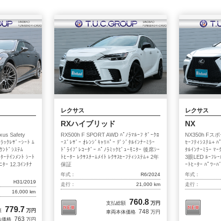
柏インター
横浜港南
シンドバッド船橋店
ポリマーメンテナンス無料サービス
納車費用全国無料サービス
レクサス
レクサス
RXハイブリッド
NX
s Safety
RX500h F SPORT AWD ﾊﾟﾉﾗﾏﾙｰﾌ ﾀﾞｰｸﾛ
NX350h Fスポ
ﾞﾗｯｸﾚｻﾞｰｼｰﾄ ﾑ
ｰｽﾞﾚｻﾞｰ ｵﾚﾝｼﾞｷｬﾘﾊﾟｰ ﾃﾞｼﾞﾀﾙｲﾝﾅｰﾐﾗｰ
ｾｰﾌﾃｨｼｽﾃﾑ+ ﾊ
ｳﾝﾄﾞｼｽﾃﾑ
ﾄﾞﾗｲﾌﾞﾚｺｰﾀﾞｰ ﾊﾟﾉﾗﾐｯｸﾋﾞｭｰﾓﾆﾀｰ 後席ｼｰ
ﾀﾙｲﾝﾅｰﾐﾗｰ ﾏｰ
千葉北インター店
市川
ﾀｰﾃｲﾝﾒﾝﾄ ｼｰﾄ
ﾄﾋｰﾀｰ ﾚｸｻｽﾁｰﾑﾒｲﾄ ﾚｸｻｽｾｰﾌﾃｨｼｽﾃﾑ+ 2年
3眼LED ﾙｰﾌﾚｰ
ﾆﾀｰ 12.3ｲﾝﾁﾅ
保証
ｰﾄﾋｰﾀｰ ﾊﾟﾜｰ
柏インター
横浜港南
年式：
R6/2024
年式：
H31/2019
走行：
21,000 km
走行：
16,000 km
シンドバッド船橋店
買取事業部
760.8
支払総額
万円
779.7
額
万円
748
車両本体価格
万円
763
体価格
万円