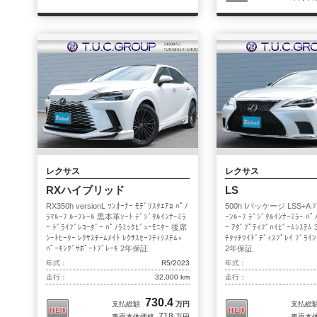
Staff Blog
葛西本店
船橋店
千葉北インタ
八潮
横浜三ツ沢
戸田
柏インター
横浜港南
ファイヤーボー
川崎
買取事業部
レクサス
レクサス
RXハイブリッド
LS
RX350h versionL ﾜﾝｵｰﾅｰ ﾓﾃﾞﾘｽﾀｴｱﾛ ﾊﾟﾉ
500h Iパッケージ LSS+A ﾌ
ﾗﾏﾙｰﾌ ﾙｰﾌﾚｰﾙ 黒本革ｼｰﾄ ﾃﾞｼﾞﾀﾙｲﾝﾅｰﾐﾗ
ｰﾝﾙｰﾌ ﾃﾞｼﾞﾀﾙｲﾝﾅｰﾐﾗｰ ﾊﾟ
ｰ ﾄﾞﾗｲﾌﾞﾚｺｰﾀﾞｰ ﾊﾟﾉﾗﾐｯｸﾋﾞｭｰﾓﾆﾀｰ 後席
ｰ ｱﾀﾞﾌﾟﾃｨﾌﾞﾊｲﾋﾞｰﾑｼｽﾃﾑ 
ｼｰﾄﾋｰﾀｰ ﾚｸｻｽﾁｰﾑﾒｲﾄ ﾚｸｻｽｾｰﾌﾃｨｼｽﾃﾑ+
ﾁﾀｯﾁﾜｲﾄﾞﾃﾞｨｽﾌﾟﾚｲ ﾌﾞﾗｲﾝ
ﾊﾟｰｷﾝｸﾞｻﾎﾟｰﾄﾌﾞﾚｰｷ 2年保証
2年保証
年式：
R5/2023
年式：
走行：
32,000 km
走行：
730.4
支払総額
万円
支払総
718
車両本体価格
万円
車両本