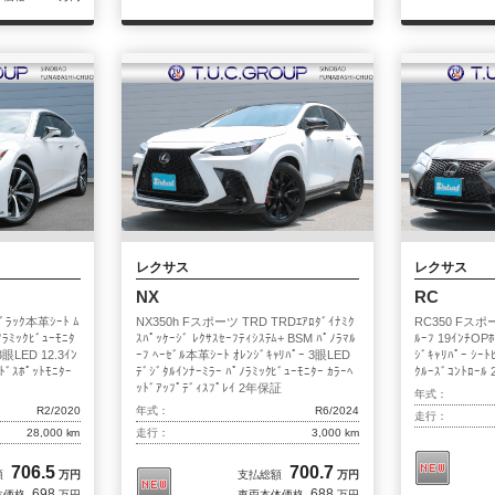
Delivered Blog
スタッフブログ
ー店
市川
葛西本店
東葛西
八潮
ルズ
八王子店
柏インター
川崎
シン
レクサス
レクサス
NX
RC
ﾞﾗｯｸ本革ｼｰﾄ ﾑ
NX350h Fスポーツ TRD TRDｴｱﾛﾀﾞｲﾅﾐｸ
RC350 Fスポー
ﾉﾗﾐｯｸﾋﾞｭｰﾓﾆﾀ
ｽﾊﾟｯｹｰｼﾞ ﾚｸｻｽｾｰﾌﾃｨｼｽﾃﾑ+ BSM ﾊﾟﾉﾗﾏﾙ
ﾙｰﾌ 19ｲﾝﾁOP
3眼LED 12.3ｲﾝ
ｰﾌ ﾍｰｾﾞﾙ本革ｼｰﾄ ｵﾚﾝｼﾞｷｬﾘﾊﾟｰ 3眼LED
ｼﾞｷｬﾘﾊﾟｰ ｼｰﾄ
ﾄﾞｽﾎﾟｯﾄﾓﾆﾀｰ
ﾃﾞｼﾞﾀﾙｲﾝﾅｰﾐﾗｰ ﾊﾟﾉﾗﾐｯｸﾋﾞｭｰﾓﾆﾀｰ ｶﾗｰﾍ
ｸﾙｰｽﾞｺﾝﾄﾛｰ
ｯﾄﾞｱｯﾌﾟﾃﾞｨｽﾌﾟﾚｲ 2年保証
年式：
R2/2020
年式：
R6/2024
走行：
28,000 km
走行：
3,000 km
706.5
700.7
額
万円
支払総額
万円
698
688
体価格
万円
車両本体価格
万円