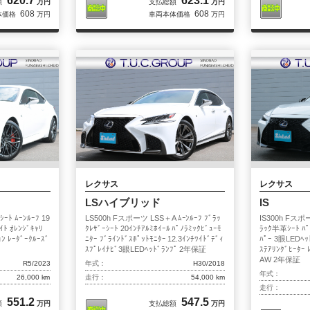
620.7
623.1
額
万円
支払総額
万円
608
608
体価格
万円
車両本体価格
万円
レクサス
レクサス
LSハイブリッド
IS
ﾄ ﾑｰﾝﾙｰﾌ 19
LS500h Fスポーツ LSS＋A ﾑｰﾝﾙｰﾌ ﾌﾞﾗｯ
IS300h Fスポ
ﾄ ｵﾚﾝｼﾞｷｬﾘ
ｸﾚｻﾞｰｼｰﾄ 20ｲﾝﾁｱﾙﾐﾎｲｰﾙ ﾊﾟﾉﾗﾐｯｸﾋﾞｭｰﾓ
ﾗｯｸ半革ｼｰﾄ ﾊﾟ
ｮﾝ ﾚｰﾀﾞｰｸﾙｰｽﾞ
ﾆﾀｰ ﾌﾞﾗｲﾝﾄﾞｽﾎﾟｯﾄﾓﾆﾀｰ 12.3ｲﾝﾁﾜｲﾄﾞﾃﾞｨ
ﾊﾟｰ 3眼LEDﾍｯﾄ
ｽﾌﾟﾚｲﾅﾋﾞ3眼LEDﾍｯﾄﾞﾗﾝﾌﾟ 2年保証
ｽﾃｱﾘﾝｸﾞﾋｰﾀｰ
AW 2年保証
R5/2023
年式：
H30/2018
年式：
26,000 km
走行：
54,000 km
走行：
551.2
547.5
額
万円
支払総額
万円