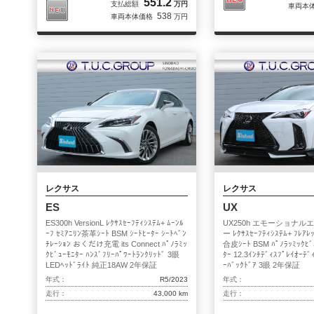
551.2
支払総額
万円
車両本
538
車両本体価格
万円
レクサス
レクサス
ES
UX
ES300h VersionL ﾚｸｻｽｾｰﾌﾃｨｼｽﾃﾑ+ ﾑｰﾝﾙ
UX250h エモーショナ
ｰﾌ ｾﾐｱﾆﾘﾝ茶革ｼｰﾄ BSM ｼｰﾄﾋｰﾀｰ ｼｰﾄﾍﾞﾝ
ー ﾚｸｻｽｾｰﾌﾃｨｼｽﾃﾑ+ ﾌﾚｱﾚ
ﾁﾚｰｼｮﾝ おくだけ充電 its Connect ﾊﾟﾉﾗﾐｯ
合皮ｼｰﾄ BSM ﾊﾟﾉﾗｯﾐｯｸﾋﾞｭ
ｸﾋﾞｭｰﾓﾆﾀｰ ﾊﾝｽﾞﾌﾘｰﾊﾟﾜｰﾄﾗﾝｸﾘｯﾄﾞ 3眼
ﾀｰ 12.3ｲﾝﾁﾃﾞｨｽﾌﾟﾚｲｵｰﾃﾞ
LEDﾍｯﾄﾞﾗｲﾄ 純正18AW 2年保証
ｰﾊﾞｯｸﾄﾞｱ 3眼 2年保証
年式：
R5/2023
年式：
走行：
43,000 km
走行：