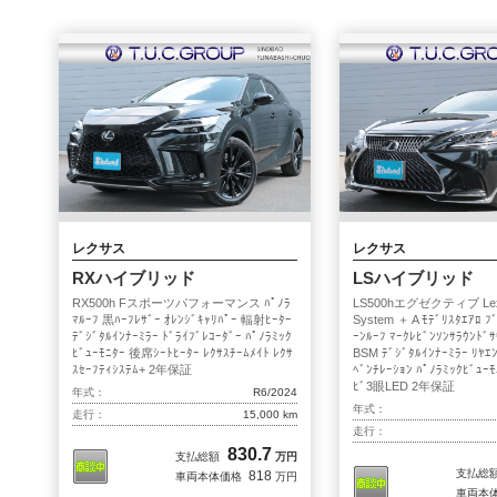
戸田
東葛西
川崎
シンドバッド船橋中央店
Warranty
2年間＆50,000kmの無料保証
オイル交換無料サービス
レクサス
レクサス
RXハイブリッド
LSハイブリッド
Shop Guide
RX500h Fスポーツパフォーマンス ﾊﾟﾉﾗ
LS500hエグゼクティブ Lexu
ﾏﾙｰﾌ 黒ﾊｰﾌﾚｻﾞｰ ｵﾚﾝｼﾞｷｬﾘﾊﾟｰ 輻射ﾋｰﾀｰ
System ＋ A ﾓﾃﾞﾘｽﾀｴｱﾛ ﾌ
ﾃﾞｼﾞﾀﾙｲﾝﾅｰﾐﾗｰ ﾄﾞﾗｲﾌﾞﾚｺｰﾀﾞｰ ﾊﾟﾉﾗﾐｯｸ
ｰﾝﾙｰﾌ ﾏｰｸﾚﾋﾞﾝｿﾝｻﾗｳﾝﾄﾞｻ
葛西本店
船橋店
ﾋﾞｭｰﾓﾆﾀｰ 後席ｼｰﾄﾋｰﾀｰ ﾚｸｻｽﾁｰﾑﾒｲﾄ ﾚｸｻ
BSM ﾃﾞｼﾞﾀﾙｲﾝﾅｰﾐﾗｰ ﾘﾔｴﾝ
ｽｾｰﾌﾃｨｼｽﾃﾑ+ 2年保証
ﾍﾞﾝﾁﾚｰｼｮﾝ ﾊﾟﾉﾗﾐｯｸﾋﾞｭｰﾓ
ﾋﾞ3眼LED 2年保証
戸田
東葛西
年式：
R6/2024
年式：
走行：
15,000 km
走行：
川崎
シンドバッド船橋中央店
830.7
支払総額
万円
支払総
818
車両本体価格
万円
車両本