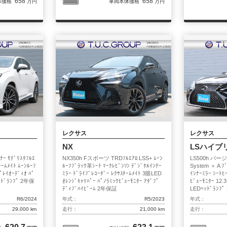
658
658
体価格
万円
車両本体価格
万円
レクサス
レクサス
NX
LSハイブ
ｰ ﾓﾃﾞﾘｽﾀﾌﾙｴ
NX350h Fスポーツ TRDﾌﾙｴｱﾛ LSS+ ﾑｰﾝ
LS500h バージョ
ﾁｰﾑﾒｲﾄ ﾑｰﾝﾙｰﾌ
ﾙｰﾌﾌﾞﾗｯｸ革ｼｰﾄ ﾏｰｸﾚﾋﾞﾝｿﾝ ﾃﾞｼﾞﾀﾙｲﾝﾅｰ
System ＋ A ﾌ
ﾚｲｵｰﾃﾞｨｵ ﾊﾟ
ﾐﾗｰ ﾄﾞﾗｲﾌﾞﾚｺｰﾀﾞｰ ﾚｸｻｽﾁｰﾑﾒｲﾄ 3眼LED
ｲﾝﾅｰﾐﾗｰ ｼｰﾄﾋ
ｯﾄﾞﾗﾝﾌﾟ 2年保
ｵﾚﾝｼﾞｷｬﾘﾊﾟｰ ﾊﾟﾉﾗﾐｯｸﾋﾞｭｰﾓﾆﾀｰ ｱﾀﾞﾌﾟ
ﾋﾞｭｰﾓﾆﾀｰ 12.
ﾃﾞｨﾌﾞﾊｲﾋﾞｰﾑ 2年保証
LEDﾍｯﾄﾞﾗﾝﾌ
R6/2024
年式：
R5/2023
年式：
29,000 km
走行：
21,000 km
走行：