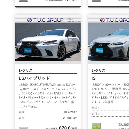
レクサス
レクサス
LSハイブリッド
IS
LS500h EXECUTIVE AWD Lexus Safety
IS300FスポーツモードBK3 
System ＋ A ﾌﾞﾗｯｸﾚｻﾞｰｼｰﾄ ﾑｰﾝﾙｰﾌ ﾏｰｸﾚ
ｴｱﾛ TRDﾏﾌﾗｰ 黒専用Ltexｼｰ
ﾋﾞﾝｿﾝｻﾗｳﾝﾄﾞｻｳﾝﾄﾞｼｽﾃﾑ BSM ﾃﾞｼﾞﾀﾙｲﾝ
ﾉﾗﾐｯｸﾋﾞｭｰﾓﾆﾀｰ ｵﾚﾝｼﾞｷｬ
ﾅｰﾐﾗｰ ﾘﾔｴﾝﾀｰﾃｲﾝﾒﾝﾄ ｼｰﾄﾋｰﾀ- ｼｰﾄﾍﾞﾝﾁﾚ
ﾄﾞﾗｲﾄ LSS+ ﾌﾞﾗｲﾝﾄﾞｽﾎﾟｯ
ｰｼｮﾝ ﾊﾟﾉﾗﾐｯｸﾋﾞｭｰﾓﾆﾀｰ 12.3ｲﾝﾁﾅﾋﾞ3眼
ｸﾞﾋｰﾀｰ 2年保証
LED 2年保証
年式：
年式：
H29/2017
走行：
走行：
23,000 km
支払総
678.6
支払総額
万円