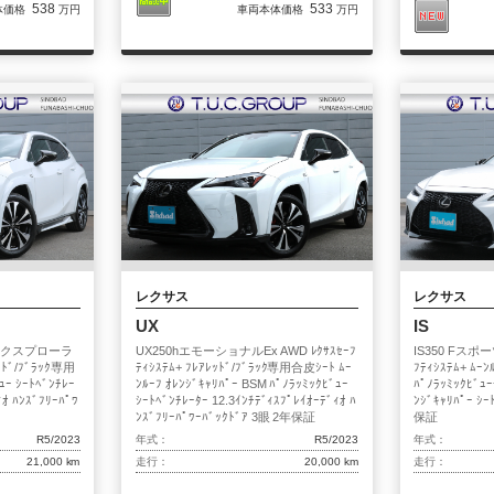
538
533
体価格
万円
車両本体価格
万円
レクサス
レクサス
UX
IS
ルエクスプローラ
UX250hエモーショナルEx AWD ﾚｸｻｽｾｰﾌ
IS350 Fスポ
ｯﾄﾞ/ﾌﾞﾗｯｸ専用
ﾃｨｼｽﾃﾑ+ ﾌﾚｱﾚｯﾄﾞ/ﾌﾞﾗｯｸ専用合皮ｼｰﾄ ﾑｰ
ﾌﾃｨｼｽﾃﾑ+ ﾑ
ｰ ｼｰﾄﾍﾞﾝﾁﾚｰ
ﾝﾙｰﾌ ｵﾚﾝｼﾞｷｬﾘﾊﾟｰ BSM ﾊﾟﾉﾗｯﾐｯｸﾋﾞｭｰ
ﾊﾟﾉﾗｯﾐｯｸﾋﾞｭ
ｨｵ ﾊﾝｽﾞﾌﾘｰﾊﾟﾜ
ｼｰﾄﾍﾞﾝﾁﾚｰﾀｰ 12.3ｲﾝﾁﾃﾞｨｽﾌﾟﾚｲｵｰﾃﾞｨｵ ﾊ
ﾝｼﾞｷｬﾘﾊﾟｰ ｼｰ
ﾝｽﾞﾌﾘｰﾊﾟﾜｰﾊﾞｯｸﾄﾞｱ 3眼 2年保証
保証
R5/2023
年式：
R5/2023
年式：
21,000 km
走行：
20,000 km
走行：