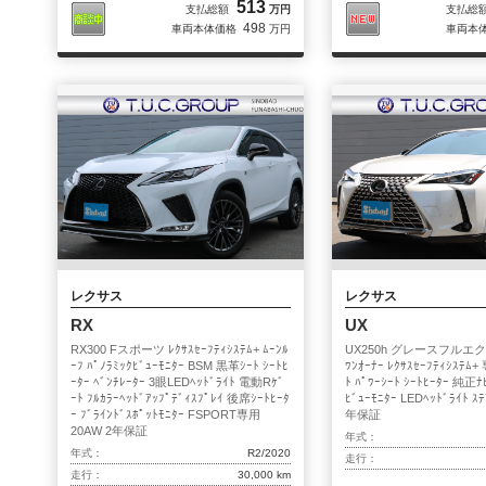
513
支払総額
万円
支払総
498
車両本体価格
万円
車両本
レクサス
レクサス
RX
UX
RX300 Fスポーツ ﾚｸｻｽｾｰﾌﾃｨｼｽﾃﾑ+ ﾑｰﾝﾙ
UX250h グレースフル
ｰﾌ ﾊﾟﾉﾗﾐｯｸﾋﾞｭｰﾓﾆﾀｰ BSM 黒革ｼｰﾄ ｼｰﾄﾋ
ﾜﾝｵｰﾅｰ ﾚｸｻｽｾｰﾌﾃｨｼｽﾃﾑ+
ｰﾀｰ ﾍﾞﾝﾁﾚｰﾀｰ 3眼LEDﾍｯﾄﾞﾗｲﾄ 電動Rｹﾞ
ﾄ ﾊﾟﾜｰｼｰﾄ ｼｰﾄﾋｰﾀｰ 純正ﾅ
ｰﾄ ﾌﾙｶﾗｰﾍｯﾄﾞｱｯﾌﾟﾃﾞｨｽﾌﾟﾚｲ 後席ｼｰﾄﾋｰﾀ
ﾋﾞｭｰﾓﾆﾀｰ LEDﾍｯﾄﾞﾗｲﾄ ｽﾃ
ｰ ﾌﾞﾗｲﾝﾄﾞｽﾎﾟｯﾄﾓﾆﾀｰ FSPORT専用
年保証
20AW 2年保証
年式：
年式：
R2/2020
走行：
走行：
30,000 km