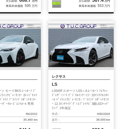
608.7
567.4
支払総額
万円
支払総額
万円
595
553
車両本体価格
万円
車両本体価格
万円
レクサス
LS
ーツ モードBKS ﾑｰﾝﾙｰﾌ ﾌﾞ
LS500Fスポーツ LSS＋A ﾑｰﾝﾙｰﾌ ﾌﾚｱﾚｯ
ﾉﾗﾐｯｸﾋﾞｭｰﾓﾆﾀｰ ｵﾚﾝｼﾞｷｬﾘ
ﾄﾞﾚｻﾞｰｼｰﾄ ﾃﾞｼﾞﾀﾙｲﾝﾅｰﾐﾗｰ 20ｲﾝﾁｱﾙﾐﾎｲ
ﾞﾗｲﾄ ﾌﾞﾗｲﾝﾄﾞｽﾎﾟｯﾄﾓﾆﾀｰ
ｰﾙ ﾊﾟﾉﾗﾐｯｸﾋﾞｭｰﾓﾆﾀｰ ﾌﾞﾗｲﾝﾄﾞｽﾎﾟｯﾄﾓﾆﾀ
 ﾚｰﾀﾞｰｸﾙｰｽﾞｺﾝﾄﾛｰﾙ 専用
ｰ 12.3ｲﾝﾁﾜｲﾄﾞﾃﾞｨｽﾌﾟﾚｲﾅﾋﾞ3眼LEDﾍｯﾄﾞ
ﾗﾝﾌﾟ 2年保証
R4/2022
年式：
H30/2018
35,460 km
走行：
39,000 km