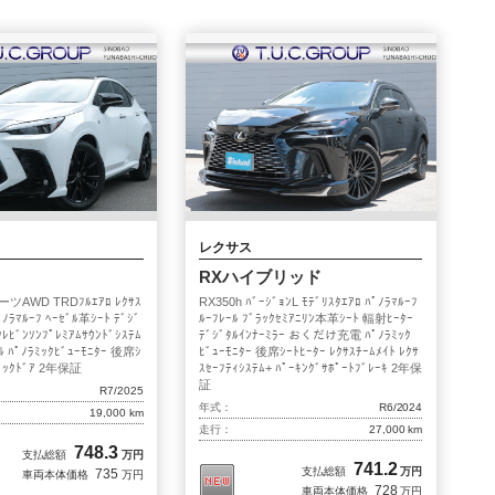
ファイヤーボールズ
八王子店
無料保証&サービス
納車前整備・アフターメンテナンス
レクサス
RXハイブリッド
店舗紹介
ーツAWD TRDﾌﾙｴｱﾛ ﾚｸｻｽ
RX350h ﾊﾞｰｼﾞｮﾝL ﾓﾃﾞﾘｽﾀｴｱﾛ ﾊﾟﾉﾗﾏﾙｰﾌ
ﾟﾉﾗﾏﾙｰﾌ ﾍｰｾﾞﾙ革ｼｰﾄ ﾃﾞｼﾞ
ﾙｰﾌﾚｰﾙ ﾌﾞﾗｯｸｾﾐｱﾆﾘﾝ本革ｼｰﾄ 輻射ﾋｰﾀｰ
ｸﾚﾋﾞﾝｿﾝﾌﾟﾚﾐｱﾑｻｳﾝﾄﾞｼｽﾃﾑ
ﾃﾞｼﾞﾀﾙｲﾝﾅｰﾐﾗｰ おくだけ充電 ﾊﾟﾉﾗﾐｯｸ
八潮
横浜三ツ沢
ﾙ ﾊﾟﾉﾗﾐｯｸﾋﾞｭｰﾓﾆﾀｰ 後席ｼ
ﾋﾞｭｰﾓﾆﾀｰ 後席ｼｰﾄﾋｰﾀｰ ﾚｸｻｽﾁｰﾑﾒｲﾄ ﾚｸｻ
ﾊﾞｯｸﾄﾞｱ 2年保証
ｽｾｰﾌﾃｨｼｽﾃﾑ+ ﾊﾟｰｷﾝｸﾞｻﾎﾟｰﾄﾌﾞﾚｰｷ 2年保
証
ファイヤーボールズ
八王子店
R7/2025
年式：
R6/2024
19,000 km
走行：
27,000 km
買取事業部 千葉中央
748.3
支払総額
万円
741.2
支払総額
万円
735
車両本体価格
万円
728
車両本体価格
万円