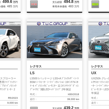
499.6
494.8
額
万円
支払総額
万円
485
483
体価格
万円
車両本体価格
万円
レクサス
レクサス
LS
UX
エクスプローラー
LS500 Iパッケージ LSS+A ﾌﾞﾗｯｸﾚｻﾞｰｼｰﾄ
UX250h 
 専用ﾌｧﾌﾞﾘｯｸｼｰ
BSM ｼｰﾄﾋｰﾀｰ ｼｰﾄﾍﾞﾝﾁﾚｰｼｮﾝ 19ｲﾝﾁｱﾙﾐﾎ
ﾚｸｻｽｾｰﾌﾃｨｼｽﾃ
ﾋﾞTV ﾊﾟﾉﾗﾐｯｸ
ｲｰﾙ ﾊﾟﾉﾗﾐｯｸﾋﾞｭｰﾓﾆﾀｰ 12.3ｲﾝﾁﾜｲﾄﾞﾃﾞｨｽ
ｰﾀｰ ｼｰﾄﾍﾞﾝﾁ
ｱﾘﾝｸﾞﾋｰﾀｰ 2
ﾌﾟﾚｲﾅﾋﾞ3眼LEDﾍｯﾄﾞﾗﾝﾌﾟ 2年保証
ﾋﾞｭｰﾓﾆﾀｰ LED
年保証
年式：
H30/2018
R5/2023
年式：
走行：
39,000 km
9,000 km
走行：
439.2
支払総額
万円