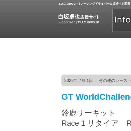
T.U.C.GROUPはレーシングドライバー白坂卓也を応
2023年 7月 1日
その他のレース
,
GT WorldChall
鈴鹿サーキット
Race 1 リタイア R