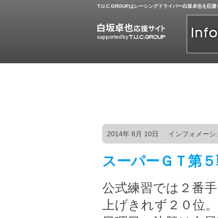
T.U.C.GROUPはレーシングドライバー白坂卓也を応
2014年 8月 10日
インフォメーシ
スーパーＧＴ第５
公式練習では２番
上げきれず２０位。