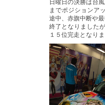
日曜日の決勝は台風
までポジションア
途中、赤旗中断や最
終了となりました
１５位完走となり